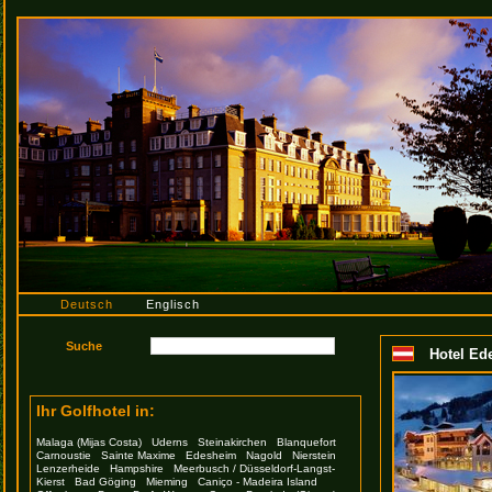
Deutsch
Englisch
Hotel Ed
Ihr Golfhotel in:
Malaga (Mijas Costa)
Uderns
Steinakirchen
Blanquefort
Carnoustie
Sainte Maxime
Edesheim
Nagold
Nierstein
Lenzerheide
Hampshire
Meerbusch / Düsseldorf-Langst-
Kierst
Bad Göging
Mieming
Caniço - Madeira Island