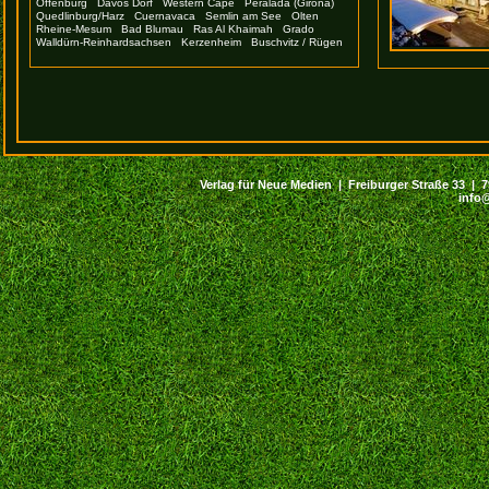
Offenburg
Davos Dorf
Western Cape
Peralada (Girona)
Quedlinburg/Harz
Cuernavaca
Semlin am See
Olten
Rheine-Mesum
Bad Blumau
Ras Al Khaimah
Grado
Walldürn-Reinhardsachsen
Kerzenheim
Buschvitz / Rügen
Verlag für Neue Medien | Freiburger Straße 33 | 794
info