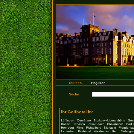
Deutsch
Englisch
Ihr Golfhotel in:
Löffingen
Querétaro
Storkow-Hubertushöhe
See
Bansin
Tabasco
Palm Beach
Phalaborwa
Bad 
Hornberg
Flims
Fichtelberg
Nierstein
Freudensta
Lauterbad
Kitzbühel
Wiesbaden
Bern
Selangor