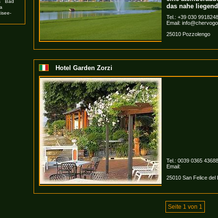
s
Bad
das nahe liegend
a
tisee-
Tel.: +39 030 991824
Email:
info@chervogolf
25010 Pozzolengo
Hotel Garden Zorzi
Tel.: 0039 0365 4368
Email:
25010 San Felice del
Seite 1 von 1