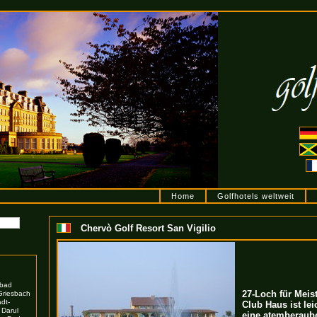
Home
Golfhotels weltweit
Chervò Golf Resort San Vigilio
bad
27-Loch für Meis
Griesbach
dt-
Club Haus ist lei
 Darul
eine atemberaube