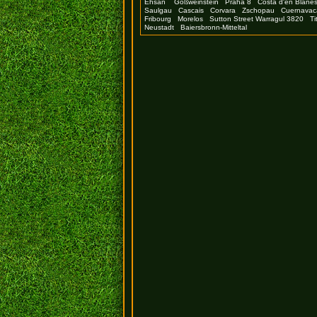
Ehsan
Gößweinstein
Praha 8
Costa d'en Blane
Saulgau
Cascais
Corvara
Zschopau
Cuernavac
Fribourg
Morelos
Sutton Street Warragul 3820
Ti
Neustadt
Baiersbronn-Mitteltal