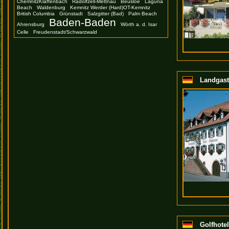
ChemnitzKlaffenbach
Radolfzell-Mettnau
Beusloe
Laguna
Beach
Waldenburg
Kemnitz Werder (Hard)OT-Kemnitz
British Columbia
Grünstadt
Salzgitter (Bad)
Palm Beach
Baden-Baden
Ahrensburg
Wörth a. d. Isar
Celle
Freudenstadt/Schwarzwald
Landgast
Golfhotel