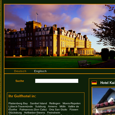
Deutsch
Englisch
Hotel Kai
Ihr Golfhotel in:
Plattenberg Bay
Sanibel Island
Reilingen
Moers-Repelen
Lübeck-Travemünde
Sulzburg
Armeno
Mölln
Vallée de
lÓurthe
Palmanova (Son Caliu)
Orta San Giulio
Füssen
Glücksburg
Hofbieber-Steens
Freinsheim