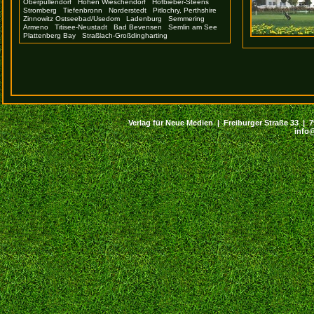
Oberpullendorf
Hohen Wieschendorf
Hofbieber-Steens
Stromberg
Tiefenbronn
Norderstedt
Pitlochry, Perthshire
Zinnowitz Ostseebad/Usedom
Ladenburg
Semmering
Armeno
Titisee-Neustadt
Bad Bevensen
Semlin am See
Plattenberg Bay
Straßlach-Großdingharting
Verlag für Neue Medien | Freiburger Straße 33 | 794
info