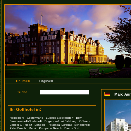
Deutsch
Englisch
Marc Aur
Ihr Golfhotel in:
Heidelberg
Costermano
Lübeck-Stockelsdorf
Bern
Freudenstadt-Nordstadt
Eugendorf bei Salzburg
Göhren-
Lebbin OT Roez
London
Peralada (Girona)
Schenefeld
Palm Beach
Mahé
Pompano Beach
Davos Dorf