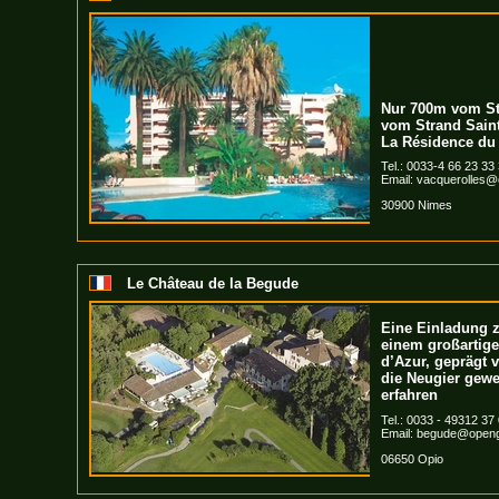
Nur 700m vom St
vom Strand Saint 
La Résidence du 
Tel.: 0033-4 66 23 33
Email:
vacquerolles@
30900 Nimes
Le Château de la Begude
Eine Einladung 
einem großartige
d’Azur, geprägt 
die Neugier gewe
erfahren
Tel.: 0033 - 49312 37
Email:
begude@openg
06650 Opio