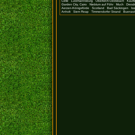
Celle
Lutzmannsburg
Oberkirch-Oedsbach
Kauf
Garden City, Cairo
Nieblum auf Föhr
Much
Dresd
Aerzen-Königsförde
Scotland
Bad Säckingen
Is
Anholt
Siem Reap
Timmendorfer Strand
Buenavi