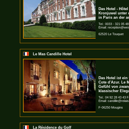
Das Hotel - Hôtel
Kronjuwel unter 
in Paris an der 
Tel.: 0033 - 321 05 4
Email:
reception@west
62520 Le Touquet
Le Mas Candille Hotel
Das Hotel ist ein
Cote d'Azur. Le M
Gefühl von zwan
klassischer Eleg
Tel.: 04 92 28 43 43 F
Email:
candille@relai
F-06250 Mougins
La Résidence du Golf