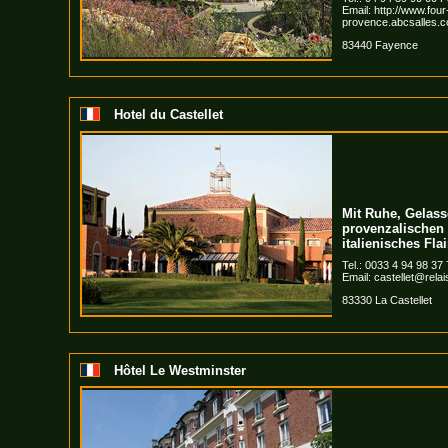
Email:
http://www.fou
provence.abcsalles.c
83440 Fayence
Hotel du Castellet
Mit Ruhe, Gelass
provenzalischen 
italienisches Flai
Tel.: 0033 4 94 98 37
Email:
castellet@rela
83330 La Castellet
Hôtel Le Westminster