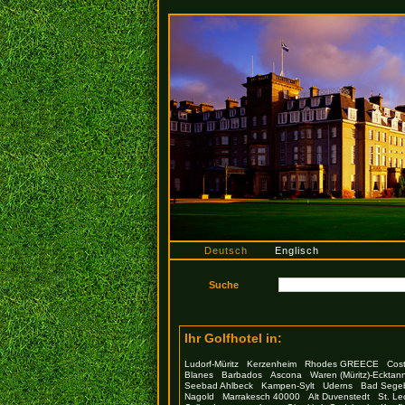
Deutsch
Englisch
Ihr Golfhotel in:
Ludorf-Müritz
Kerzenheim
Rhodes GREECE
Cost
Blanes
Barbados
Ascona
Waren (Müritz)-Ecktan
Seebad Ahlbeck
Kampen-Sylt
Uderns
Bad Sege
Nagold
Marrakesch 40000
Alt Duvenstedt
St. Le