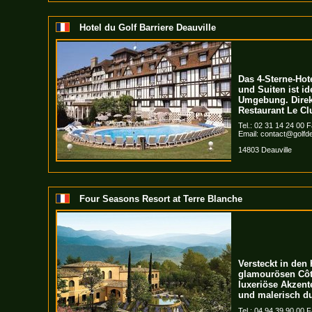
Hotel du Golf Barriere Deauville
Das 4-Sterne-Hot
und Suiten ist id
Umgebung. Direkt
Restaurant Le Cl
Tel.: 02 31 14 24 00 F
Email:
contact@golfde
14803 Deauville
Four Seasons Resort at Terre Blanche
Versteckt in den
glamourösen Côte
luxeriöse Akzent
und malerisch du
Tel.: 04 94 39 90 00 F