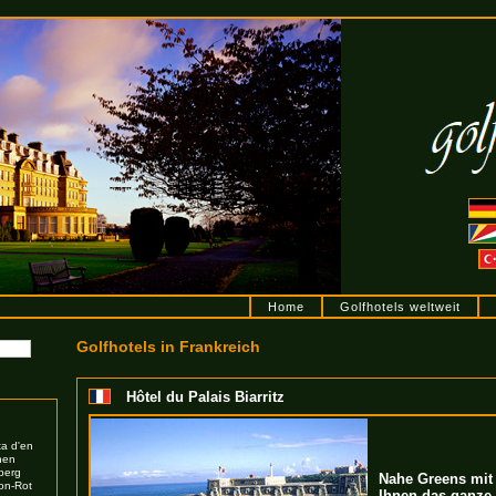
Home
Golfhotels weltweit
Golfhotels in Frankreich
Hôtel du Palais Biarritz
a d'en
nen
berg
Nahe Greens mit
on-Rot
Ihnen das ganze 