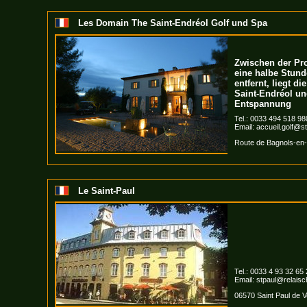
Les Domain The Saint-Endréol Golf und Spa
Zwischen der Pro
eine halbe Stund
entfernt, liegt d
Saint-Endréol un
Entspannung
Tel.: 0033 494 518 98
Email:
accueil.golf@s
Route de Bagnols-en-
Le Saint-Paul
Tel.: 0033 4 93 32 65
Email:
stpaul@relais
06570 Saint Paul de 