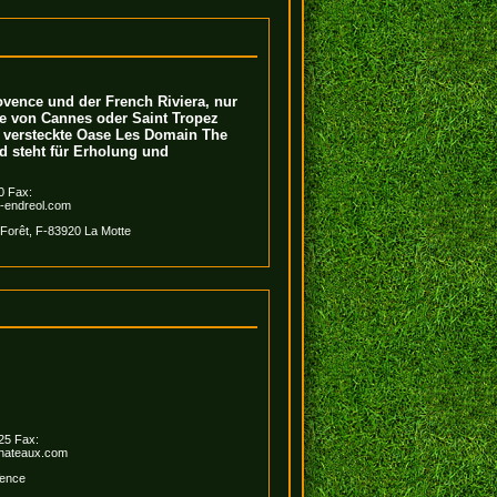
vence und der French Riviera, nur
e von Cannes oder Saint Tropez
ie versteckte Oase Les Domain The
d steht für Erholung und
0 Fax:
t-endreol.com
Forêt, F-83920 La Motte
 25 Fax:
chateaux.com
Vence