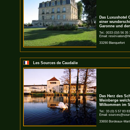
Das Luxushotel C
einer wundersch
Garonne und den
Tel.: 0033 (0)5 56 35
Email:
reservation@hl
33290 Blanquefort
Les Sources de Caudalie
Das Herz des Sch
Weinberge welch
Wilkommen im S
Tel.: 33 (0) 5 57 83 8
Email:
sources@sourc
33650 Bordeaux-Marti