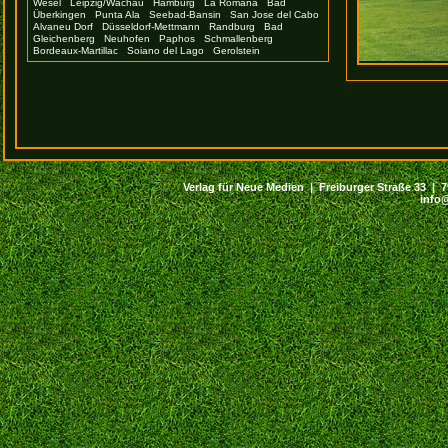
Wesel
Leipzig/Wachau
Hamburg
La Romana
Bad
Überkingen
Punta Ala
Seebad-Bansin
San Jose del Cabo
Alvaneu Dorf
Düsseldorf-Mettmann
Randburg
Bad
Gleichenberg
Neuhofen
Paphos
Schmallenberg
Bordeaux-Martillac
Soiano del Lago
Gerolstein
Verlag für Neue Medien | Freiburger Straße 33 | 794
info