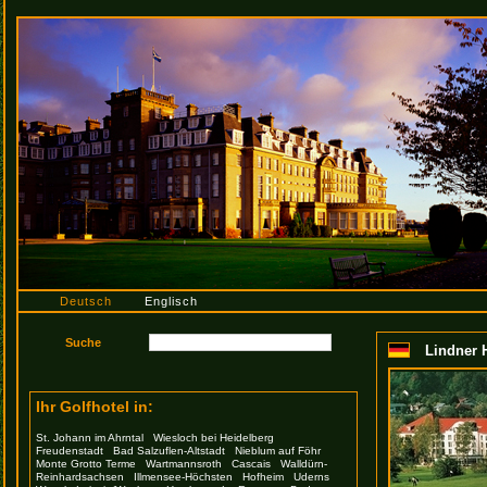
Deutsch
Englisch
Lindner H
Ihr Golfhotel in:
St. Johann im Ahrntal
Wiesloch bei Heidelberg
Freudenstadt
Bad Salzuflen-Altstadt
Nieblum auf Föhr
Monte Grotto Terme
Wartmannsroth
Cascais
Walldürn-
Reinhardsachsen
Illmensee-Höchsten
Hofheim
Uderns