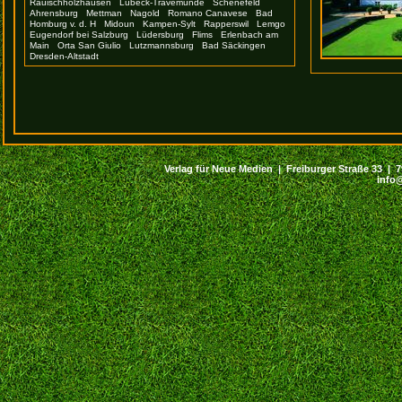
Rauischholzhausen
Lübeck-Travemünde
Schenefeld
Ahrensburg
Mettman
Nagold
Romano Canavese
Bad
Homburg v. d. H
Midoun
Kampen-Sylt
Rapperswil
Lemgo
Eugendorf bei Salzburg
Lüdersburg
Flims
Erlenbach am
Main
Orta San Giulio
Lutzmannsburg
Bad Säckingen
Dresden-Altstadt
Verlag für Neue Medien | Freiburger Straße 33 | 794
info