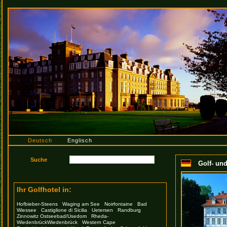
Deutsch
Englisch
Golf- un
Ihr Golfhotel in:
Hofbieber-Steens
Waging am See
Noirfontaine
Bad
Wiessee
Castiglione di Sicilia
Uetersen
Randburg
Zinnowitz Ostseebad/Usedom
Rheda-
WiedenbrückWiedenbrück
Western Cape