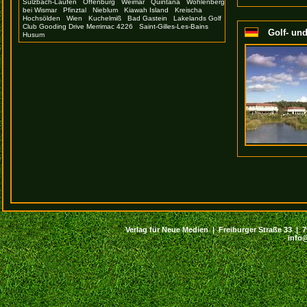
Sulzbach-Laufen
Offenburg
Weimar
Quintana
Wohlenberg
bei Wismar
Pfinztal
Nieblum
Kiawah Island
Kreischa
Hochsölden
Wien
Kuchelmiß
Bad Gastein
Lakelands Golf
Club Gooding Drive Merrimac 4226
Saint-Gilles-Les-Bains
Golf- un
Husum
Verlag für Neue Medien | Freiburger Straße 33 | 794
info