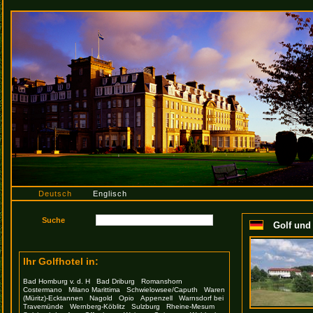
Deutsch
Englisch
Golf und
Ihr Golfhotel in:
Bad Homburg v. d. H
Bad Driburg
Romanshorn
Costermano
Milano Marittima
Schwielowsee/Caputh
Waren
(Müritz)-Ecktannen
Nagold
Opio
Appenzell
Warnsdorf bei
Travemünde
Wernberg-Köblitz
Sulzburg
Rheine-Mesum