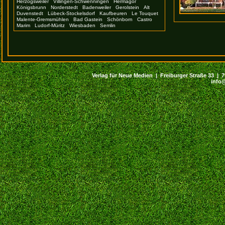
Herzogsweiler
Villingen-Schwenningen
Hermagor
Königsbrunn
Norderstedt
Badenweiler
Gerolstein
Alt
Duvenstedt
Lübeck-Stockelsdorf
Kaufbeuren
Le Touquet
Malente-Gremsmühlen
Bad Gastein
Schönborn
Castro
Marim
Ludorf-Müritz
Wiesbaden
Semlin
Verlag für Neue Medien | Freiburger Straße 33 | 794
info