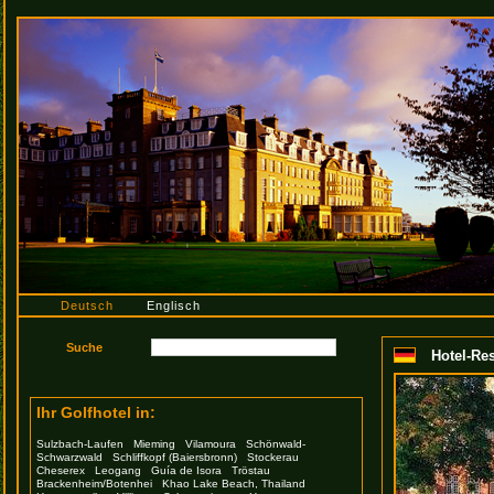
Deutsch
Englisch
Hotel-Res
Ihr Golfhotel in:
Sulzbach-Laufen
Mieming
Vilamoura
Schönwald-
Schwarzwald
Schliffkopf (Baiersbronn)
Stockerau
Cheserex
Leogang
Guía de Isora
Tröstau
Brackenheim/Botenhei
Khao Lake Beach, Thailand