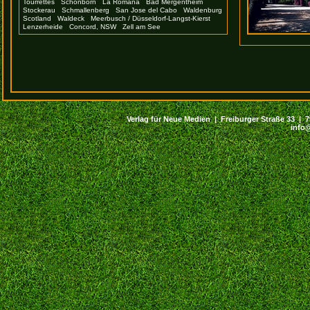
Tourrettes
Schönborn
La Romana
Bad Mergentheim
Stockerau
Schmallenberg
San Jose del Cabo
Waldenburg
Scotland
Waldeck
Meerbusch / Düsseldorf-Langst-Kierst
Lenzerheide
Concord, NSW
Zell am See
Verlag für Neue Medien | Freiburger Straße 33 | 794
info