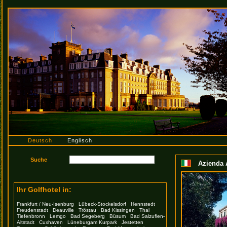
Deutsch
Englisch
Azienda 
Ihr Golfhotel in:
Frankfurt / Neu-Isenburg
Lübeck-Stockelsdorf
Hennstedt
Freudenstadt
Deauville
Tröstau
Bad Kissingen
Thal
Tiefenbronn
Lemgo
Bad Segeberg
Büsum
Bad Salzuflen-
Altstadt
Cuxhaven
Lüneburgam Kurpark
Jestetten