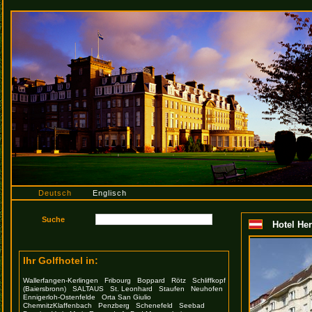
Deutsch
Englisch
Hotel He
Ihr Golfhotel in:
Wallerfangen-Kerlingen
Fribourg
Boppard
Rötz
Schliffkopf
(Baiersbronn)
SALTAUS
St. Leonhard
Staufen
Neuhofen
Ennigerloh-Ostenfelde
Orta San Giulio
ChemnitzKlaffenbach
Penzberg
Schenefeld
Seebad