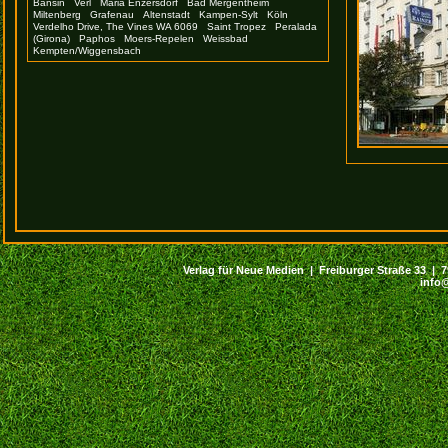
Bansin
Verl
Maria Enzersdorf
Bad Mergentheim
Miltenberg
Grafenau
Altenstadt
Kampen-Sylt
Köln
Verdelho Drive, The Vines WA 6069
Saint Tropez
Peralada
(Girona)
Paphos
Moers-Repelen
Weissbad
Kempten/Wiggensbach
Verlag für Neue Medien | Freiburger Straße 33 | 794
info