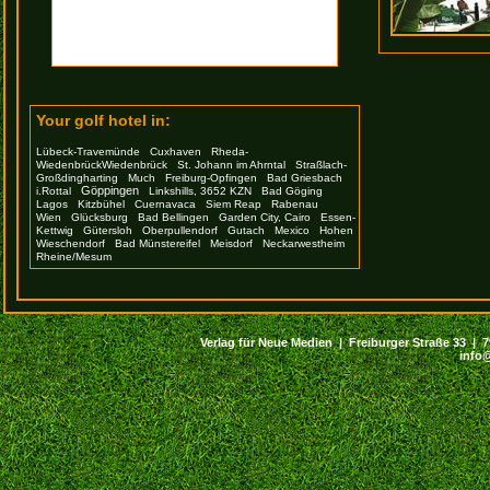
Your golf hotel in:
Lübeck-Travemünde
Cuxhaven
Rheda-
WiedenbrückWiedenbrück
St. Johann im Ahrntal
Straßlach-
Großdingharting
Much
Freiburg-Opfingen
Bad Griesbach
Göppingen
i.Rottal
Linkshills, 3652 KZN
Bad Göging
Lagos
Kitzbühel
Cuernavaca
Siem Reap
Rabenau
Wien
Glücksburg
Bad Bellingen
Garden City, Cairo
Essen-
Kettwig
Gütersloh
Oberpullendorf
Gutach
Mexico
Hohen
Wieschendorf
Bad Münstereifel
Meisdorf
Neckarwestheim
Rheine/Mesum
Verlag für Neue Medien | Freiburger Straße 33 | 794
info