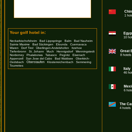
Chi
1 hot
Your golf hotel in:
Egyp
10 ho
Neckarbischofsheim
Bad Lippspringe
Balm
Bad Nauheim
Sainte Maxime
Bad Säckingen
Elounda
Cuernavaca
Waren
Dorf Tirol
Überlingen-Andelshofen
Itzehoe
Great B
Tiefenbronn
St. Johann
Much
Hennigsdorf
Wenningstedt
8 hotels
Norderney
Phalaborwa
Tabasco
Pegnitz
Eisenach
Appenzell
San Jose del Cabo
Bad Waldsee
Oberkirch-
Oberstaufen
Oedsbach
Klosterreichenbach
Semmering
Tourrettes
Italy
46 ho
Mexi
6 hot
The Ca
4 hotels