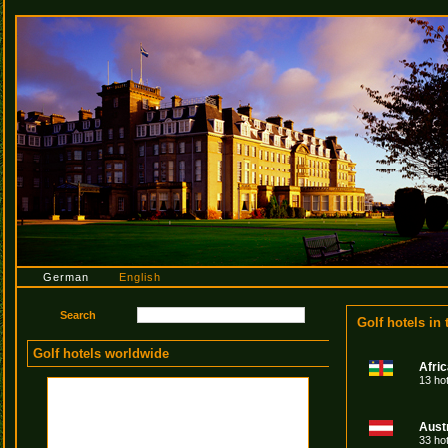
German
English
Golf hotels in
Golf hotels worldwide
Afri
13 ho
Aust
33 ho