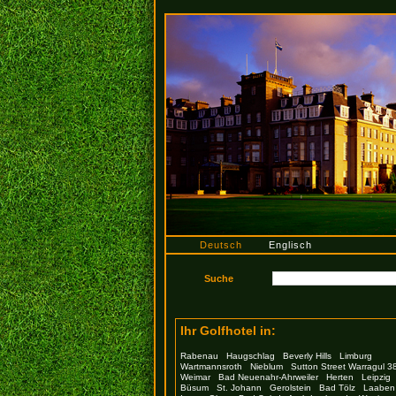
Deutsch
Englisch
Ihr Golfhotel in:
Rabenau
Haugschlag
Beverly Hills
Limburg
Wartmannsroth
Nieblum
Sutton Street Warragul 3
Weimar
Bad Neuenahr-Ahrweiler
Herten
Leipzig
Büsum
St. Johann
Gerolstein
Bad Tölz
Laaben