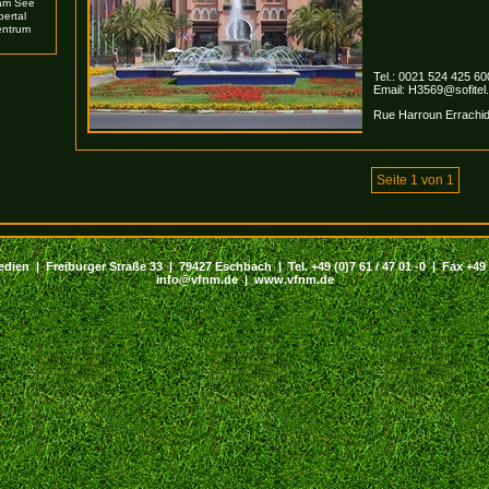
am See
ertal
entrum
Tel.: 0021 524 425 60
Email:
H3569@sofitel
Rue Harroun Errachid
Seite 1 von 1
dien | Freiburger Straße 33 | 79427 Eschbach | Tel. +49 (0)7 61 / 47 01 -0 | Fax +49 (
info@vfnm.de |
www.vfnm.de