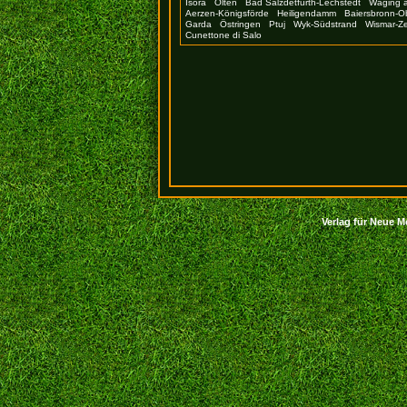
Isora
Olten
Bad Salzdetfurth-Lechstedt
Waging 
Aerzen-Königsförde
Heiligendamm
Baiersbronn-Ob
Garda
Östringen
Ptuj
Wyk-Südstrand
Wismar-Z
Cunettone di Salo
Verlag für Neue Me