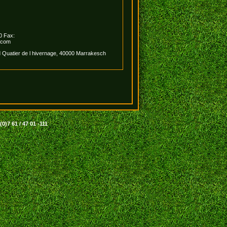
0 Fax:
.com
 Quatier de l hivernage, 40000 Marrakesch
0)7 61 / 47 01 -111