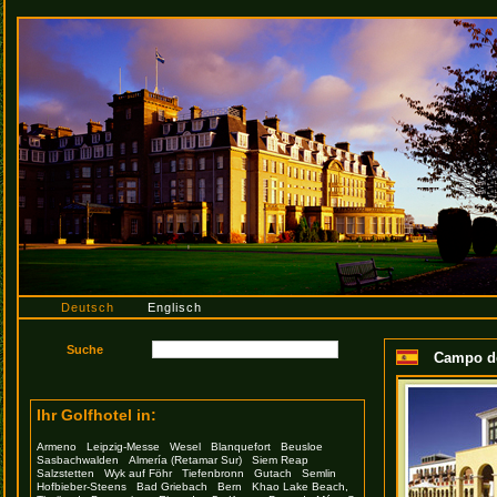
Deutsch
Englisch
Campo de
Ihr Golfhotel in:
Armeno
Leipzig-Messe
Wesel
Blanquefort
Beusloe
Sasbachwalden
Almería (Retamar Sur)
Siem Reap
Salzstetten
Wyk auf Föhr
Tiefenbronn
Gutach
Semlin
Hofbieber-Steens
Bad Griebach
Bern
Khao Lake Beach,