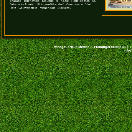
Thailand
Buenavista
Elounda
5
Kaarz
Porto de Mós
St.
Johann im Ahrntal
Ühlingen-Birkendorf
Cuernavaca
Vintl
Rötz
Gößweinstein
Michendorf
Stockerau
Verlag für Neue Medien | Freiburger Straße 33 | 794
info