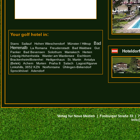
Your golf hotel in:
Bad
Stans
Sailauf
Hohen Wieschendorf
Münster / Hiltrup
Herrenalb
La Romana
Freudenstadt
Bad Waldsee
Gut
Hoteldor
Panker
Bad Bevensen
Solothurn
Marrakech
Herten
Leipzig-Hohenheida
Warder am Wardersee
Eschborn
Brackenheim/Botenhei
Heiligenhaus
St. Martin
Antalya
(Belek)
Achern
Murten
Praha 8
Salach
Lagos/Algarve
Linkshills, 3652 KZN
Noirfontaine
Ühlingen-Birkendorf
Sprockhövel
Adendorf
Verlag für Neue Medien | Freiburger Straße 33 | 794
info