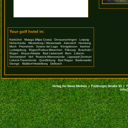
Your golf hotel in:
Kitzbühel
Malaga (Mijas Costa)
Donaueschingen
Leipzig-
Hohenheida
Westerburg / Westerwald
Adendorf
Hornberg
Much
Freinsheim
Soiano del Lago
Königsbrunn
Itzehoe
Ludwigsburg
Rügen/Putbus-Wreechen
Fribourg
Buschvitz /
Rügen
Ahaus-Alstätte
Bad Liebenzell
Bern
Lübeck-
Stockelsdorf
Verl
Rostock-Warnemünde
Lippstadt-Zentrum
Lübeck-Travemünde
Quedlinburg
Bad Ragaz
Badenweiler
George
Walldorf-Heidelberg
Delitzsch
Verlag für Neue Medien | Freiburger Straße 33 | 794
info