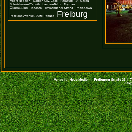
Moers-Repelen
Garden City, Cairo
Hamburg
St. Gallen
Schwielowsee/Caputh
Langen-Brütz
Thyrnau
Oberstaufen
Tabasco
Timmendorfer Strand
Phalaborwa
Freiburg
Poseidon Avenue, 8098 Paphos
Verlag für Neue Medien | Freiburger Straße 33 | 794
info