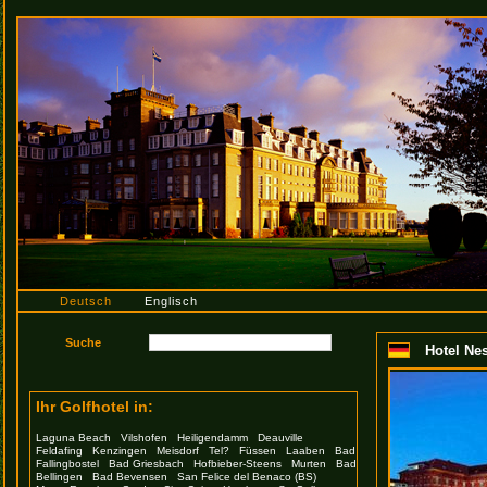
Deutsch
Englisch
Hotel Nes
Ihr Golfhotel in:
Laguna Beach
Vilshofen
Heiligendamm
Deauville
Feldafing
Kenzingen
Meisdorf
Tel?
Füssen
Laaben
Bad
Fallingbostel
Bad Griesbach
Hofbieber-Steens
Murten
Bad
Bellingen
Bad Bevensen
San Felice del Benaco (BS)