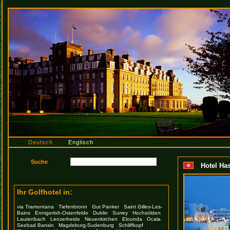
Deutsch
Englisch
Hotel Ha
Ihr Golfhotel in:
via Tramontana
Tiefenbronn
Gut Panker
Saint Gilles-Les-
Bains
Ennigerloh-Ostenfelde
Dublin
Surrey
Hochsölden
Lautenbach
Lenzerheide
Neuenkirchen
Elounda
Ocala
Seebad Bansin
Magdeburg-Sudenburg
Schliffkopf