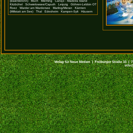
(Baiersbronn)
Much
Mieming
Caniço - Madeira Island
Kitzbühel
Schwielowsee/Caputh
Leipzig
Göhren-Lebbin OT
Roez
Warder am Wardersee
Marling/Meran
Kärnten
(Millstatt am See)
Thal
Edesheim
Kampen-Sylt
Häusern
Verlag für Neue Medien | Freiburger Straße 33 | 794
info