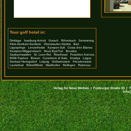
Your golf hotel in:
Dinklage
Isselburg-Anholt
Gutach
Röhrnbach
Semmering
Klink-Sembzin-Sembzin
Oberstaufen-Steibis
Bad
Lippspringe
Lenzerheide
Kampen-Sylt
Costa d'en Blanes
Kempten/Wiggensbach
Nová Byst?ice
Beusloe
Sasbachwalden
St. Leon-Rot
Riverhead
Poseidon Avenue,
8098 Paphos
Büsum
Cunettone di Salo
Antalya
Lagos
Seebad Heringsdorf
Leipzig
Gößweinstein
Freudenstadt-
Lauterbad
Röbel/Müritz
Waidhofen
Reilingen
Rabenau
Verlag für Neue Medien | Freiburger Straße 33 | 794
info