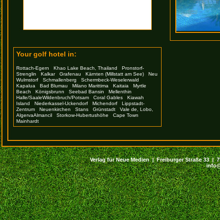
Your golf hotel in:
Rottach-Egern
Khao Lake Beach, Thailand
Pronstorf-
Strenglin
Kalkar
Grafenau
Kärnten (Millstatt am See)
Neu
Wulmstorf
Schmallenberg
Schermbeck-Weselerwald
Kapalua
Bad Blumau
Milano Marittima
Kaitaia
Myrtle
Beach
Königsbrunn
Seebad Bansin
Mellenthin
Halle/SaaleWildenbruch/Potsam
Coral Gables
Kiawah
Island
Niederkassel-Uckendorf
Michendorf
Lippstadt-
Zentrum
Neuenkirchen
Stans
Grünstadt
Vale de, Lobo,
AlgervaAlmancil
Storkow-Hubertushöhe
Cape Town
Mainhardt
Verlag für Neue Medien | Freiburger Straße 33 | 794
info