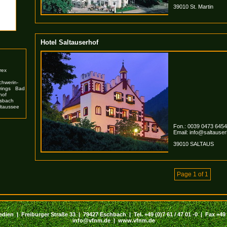
39010 St. Martin
Hotel Saltauserhof
rex
chwerin-
rings
Bad
hof
esbach
ltaussee
Fon.: 0039 0473 6454
Email:
info@saltause
39010 SALTAUS
Page 1 of 1
dien | Freiburger Straße 33 | 79427 Eschbach | Tel. +49 (0)7 61 / 47 01 -0 | Fax +49 (
info@vfnm.de |
www.vfnm.de