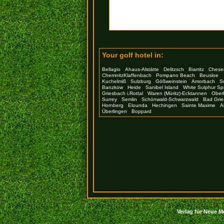
Your golf hotel in:
Bellagio
Ahaus-Alstätte
Delitzsch
Biarritz
Chese
ChemnitzKlaffenbach
Pompano Beach
Beusloe
Kuchelmiß
Sulzburg
Gößweinstein
Amorbach
S
Banzkow
Heide
Sanibel Island
White Sulphur Sp
Griesbach i.Rottal
Waren (Müritz)-Ecktannen
Ober
Surrey
Semlin
Schönwald-Schwarzwald
Bad Gri
Hornberg
Elounda
Hechingen
Sainte Maxime
A
Überlingen
Boppard
Verlag für Neue Me