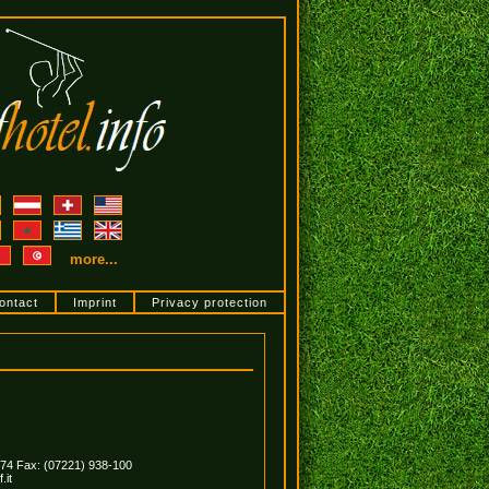
more...
ontact
Imprint
Privacy protection
74 Fax: (07221) 938-100
.it