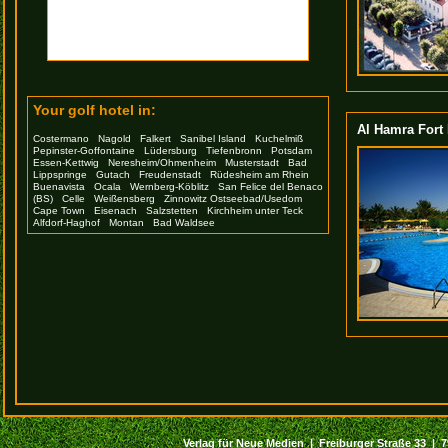
Your golf hotel in:
Al Hamra Fort
Costermano
Nagold
Falkert
Sanibel Island
Kuchelmiß
Pepinster-Goffontaine
Lüdersburg
Tiefenbronn
Potsdam
Essen-Kettwig
Neresheim/Ohmenheim
Musterstadt
Bad
Lippspringe
Gutach
Freudenstadt
Rüdesheim am Rhein
Buenavista
Ocala
Wernberg-Köblitz
San Felice del Benaco
(BS)
Celle
Weißensberg
Zinnowitz Ostseebad/Usedom
Cape Town
Eisenach
Salzstetten
Kirchheim unter Teck
Alfdorf-Haghof
Montan
Bad Waldsee
Verlag für Neue Medien | Freiburger Straße 33 | 794