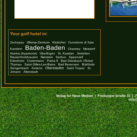
Your golf hotel in:
Zschopau
Wismar-Zentrum
Kitzbühel
Cunettone di Salo
Baden-Baden
Kandern
Charmey
Meisdorf
Huelva (Ayamonte)
Überlingen
St. Kassian
Jestetten
Rauischholzhausen
Nierstein
Sedrun
Appenzell
Edesheim
Costermano
Praha 8
Bad Griesbach i.Rottal
Thyrnau
Saint Gilles-Les-Bains
Bad Bevensen
Bükfürdo
Oberstaufen
Gengenbach
Armeno
Saint Tropez
St.
Johann
Altenstadt
Verlag für Neue Medien | Freiburger Straße 33 | 794
info