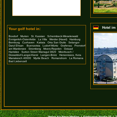
Hotel im
Your golf hotel in:
Boxdorf
Murten
St. Kassian
Schermbeck-Weselerwald
Ennigerloh-Ostenfelde
La Villa
Werder (Havel)
Hamburg
Bernburg
Cuxhaven
Kaitaia
Orta San Giulio
Selangor
Darul Ehsan
Buenavista
Ludorf-Müritz
Grafenau
Pronstorf
am Wardersee
Stromberg
Moers-Repelen
Gstaad
Harrislee
Sutton Street Warragul 3820
Meerbusch /
Düsseldorf-Langst-Kierst
Langen-Brütz
Hersonissos, Keta
Marrakesch 40000
Myrtle Beach
Romanshorn
La Romana
Bad Liebenzell
Verlag für Neue Medien | Freiburger Straße 33 | 794