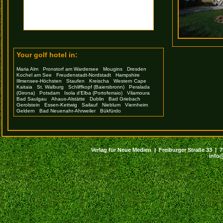
Your golf hotel in:
Maria Alm
Pronstorf am Wardersee
Mougins
Dresden
Kochel am See
Freudenstadt-Nordstadt
Hampshire
Illmensee-Höchsten
Staufen
Kreischa
Western Cape
Kaitaia
St. Walburg
Schliffkopf (Baiersbronn)
Peralada
(Girona)
Potsdam
Isola d'Elba (Portoferraio)
Vilamoura
Bad Saulgau
Ahaus-Alstätte
Dublin
Bad Griebach
Gerolstein
Essen-Kettwig
Sailauf
Nieblum
Viernheim
Geldern
Bad Neuenahr-Ahrweiler
Bükfürdo
Verlag für Neue Medien | Freiburger Straße 33 | 794
info