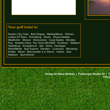
Your golf hotel in:
Garden City, Cairo
Bad Göging
Marling/Meran
Göhren-
Lebbin OT Roez
Fichtelberg
Grado
Ahaus-Alstätte
Waidhofen
Motzen
Hinterzarten
Coral Gables
Hinckley
Ptuj
Verdelho Drive, The Vines WA 6069
Eschborn
Walldorf-
Heidelberg
Königsbrunn
Ulm
Sintra
Hermagor
Röbel/Müritz
Bad Saarow
Dresden
Cuxhaven
Wernberg-
Köblitz
Wesel
Münchweiler a.d. Alsenz
Salach
Bad
Waldsee
Sprockhövel
Verlag für Neue Medien | Freiburger Straße 33 | 794
info