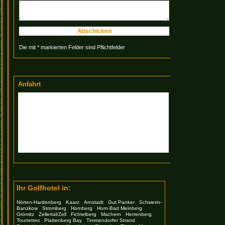
Abschicken
Die mit * markierten Felder sind Pflichtfelder
Anfahrt
Ihr Golfhotel in:
Nörten-Hardenberg
Kaarz
Arnstadt
Gut Panker
Schwerin-
Banzkow
Stromberg
Hornberg
Horn-Bad Meinberg
Grömitz
Zellertal/Zell
Fichtelberg
Machern
Herrenberg
Tourrettes
Plattenberg Bay
Timmendorfer Strand