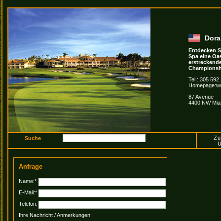
Doral
Entdecken S
Spa eine Oas
erstreckende
Championshi
Tel.: 305 592
Homepage:ww
87 Avenue
4400 NW Mia
Zu
Ü
Anfrage
Name:*
E-Mail:*
Telefon:
Ihre Nachricht / Anmerkungen: