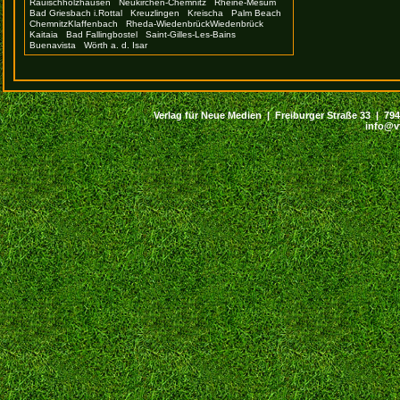
Rauischholzhausen
Neukirchen-Chemnitz
Rheine-Mesum
Bad Griesbach i.Rottal
Kreuzlingen
Kreischa
Palm Beach
ChemnitzKlaffenbach
Rheda-WiedenbrückWiedenbrück
Kaitaia
Bad Fallingbostel
Saint-Gilles-Les-Bains
Buenavista
Wörth a. d. Isar
Verlag für Neue Medien | Freiburger Straße 33 | 79427
info@v