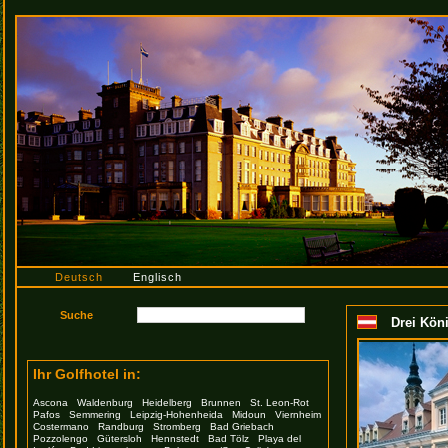
Deutsch
Englisch
Drei Kön
Ihr Golfhotel in:
Ascona
Waldenburg
Heidelberg
Brunnen
St. Leon-Rot
Pafos
Semmering
Leipzig-Hohenheida
Midoun
Viernheim
Costermano
Randburg
Stromberg
Bad Griebach
Pozzolengo
Gütersloh
Hennstedt
Bad Tölz
Playa del