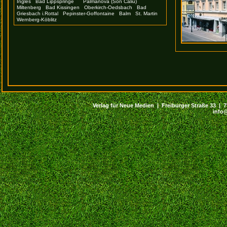
Inglés
Bad Lippspringe
Palmanova (Son Caliu)
Miltenberg
Bad Kissingen
Oberkirch-Oedsbach
Bad
Griesbach i.Rottal
Pepinster-Goffontaine
Balm
St. Martin
Wernberg-Köblitz
Verlag für Neue Medien | Freiburger Straße 33 | 794
info