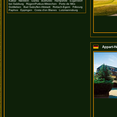
Kalkar
Nierstein
Garda
Bükfürdo
Hampshire
Eugendorf
bei Salzburg
Rügen/Putbus-Wreechen
Porto de Mós
Gottlieben
Bad Salzuflen-Altstadt
Rottach-Egern
Fribourg
Paphos
Eppingen
Costa d'en Blanes
Lutzmannsburg
Appart-Ho