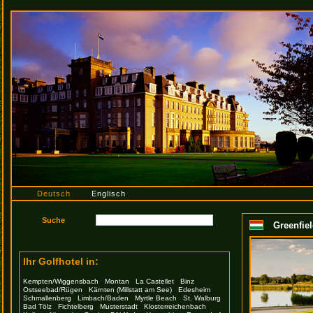
Deutsch
Englisch
Greenfiel
Ihr Golfhotel in:
Kempten/Wiggensbach
Montan
La Castellet
Binz
Ostseebad/Rügen
Kärnten (Millstatt am See)
Edesheim
Schmallenberg
Limbach/Baden
Myrtle Beach
St. Walburg
Bad Tölz
Fichtelberg
Musterstadt
Klosterreichenbach