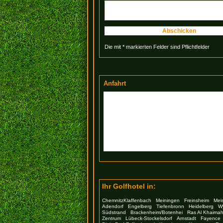
Abschicken
Die mit * markierten Felder sind Pflichtfelder
Anfahrt
Ihr Golfhotel in:
ChemnitzKlaffenbach
Meiningen
Freinsheim
Mei
Adendorf
Engelberg
Tiefenbronn
Heidelberg
W
Südstrand
Brackenheim/Botenhei
Ras Al Khaima
Zentrum
Lübeck-Stockelsdorf
Arnstadt
Fayence