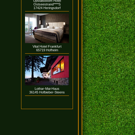
Upstalsboom Hotel
Ostseestrand****S
17424 Heringsdorf
Vital Hotel Frankfurt
65719 Hofheim
Lothar-Mai-Haus
36145 Hofbieber-Steens