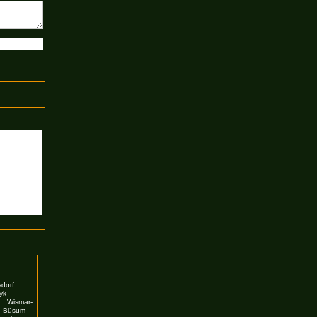
sdorf
yk-
h
Wismar-
Büsum