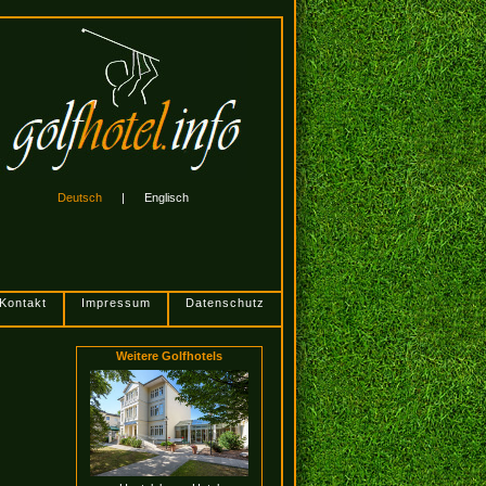
Deutsch
|
Englisch
Kontakt
Impressum
Datenschutz
Weitere Golfhotels