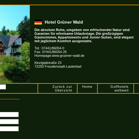
Hotel Grüner Wald
Die absolute Ruhe, umgeben von erfrischender Natur sind
Garanten für erholsame Urlaubstage. Die großzügigen
Gästezimmer, Appartements und Junior-Suiten, sind elegant
mit jeglichem Komfort ausgestatte.
Tel.: 07441/86054-0
Fax: 07441/86054-25
Homepage:www.gruener-wald.de
Kinzigtalstraße 23
72250 Freudenstadt-Lauterbad
Zurück zur
Home
Golfhotels
Übersicht
weltweit